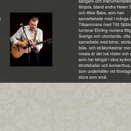
sångare och instrumentaliste
åtnjuta, bland andra Helen 
och Alice Babs, som han
s
samarbetade med i många å
Tillsammans med Titti Sjöb
turnerar Ehrling numera flitig
Sverige och utomlands, ofta 
samarbete med körer, storb
blås- och stråkorkestrar men
mesta är det två röster och e
som har klingat i våra kyrkor
idrottshallar och konserthus,
som underhåller vid företags
stora som små.