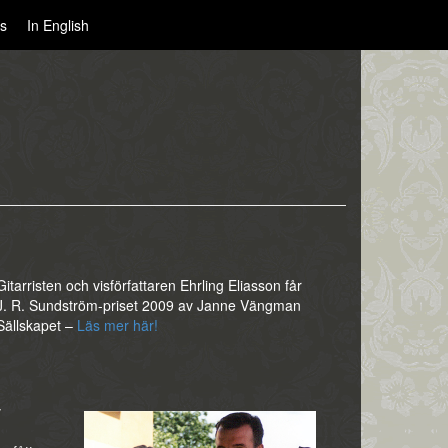
bs
In English
Gitarristen och visförfattaren Ehrling Eliasson får
J. R. Sundström-priset 2009 av Janne Vängman
Sällskapet –
Läs mer här!
v