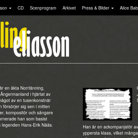
asson
CD
Scenprogram
Arkivet
Press & Bilder
Alice Ba
 en äkta Norrlänning,
Ångermanland i hjärtat av
något av en tusenkonstnär
försörjer sig sen i mitten
er, kompositör och sångare
d turnerade han som basist
 legenden Hans-Erik Nääs.
Han är en ackompanjatör a
yppersta klass, vilket många