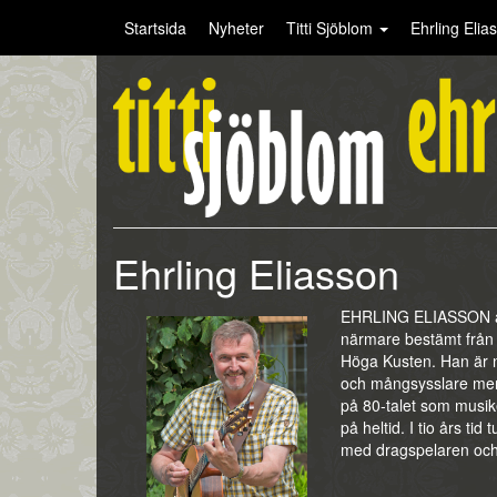
Startsida
Nyheter
Titti Sjöblom
Ehrling Eli
Ehrling Eliasson
EHRLING ELIASSON är
närmare bestämt från 
Höga Kusten. Han är 
och mångsysslare men 
på 80-talet som musik
på heltid. I tio års ti
med dragspelaren och