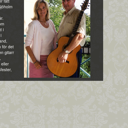
r fått
Sjöholm
r.
lom
t i
i
and,
 för det
n gitarr
,
 eller
fester,